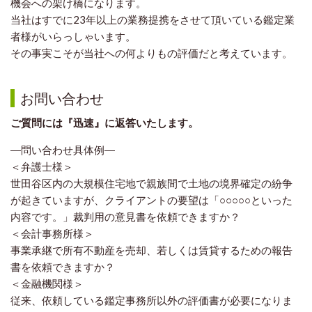
機会への架け
橋になります。
当社はすでに23年以上の業務提携をさせて頂いている鑑定業
者様がいらっ
しゃいます。
その事実こそが当社への何よりもの評価だと考えています。
お問い合わせ
ご質問には『迅速』に返答いたします。
―問い合わせ具体例―
＜弁護士様＞
世田谷区内の大規模住宅地で親族間で土地の境界確定の紛争
が起きていますが、クライアントの要望は「○○○○○といった
内容です。」裁判用の意見書を依頼できますか？
＜会計事務所様＞
事業承継で所有不動産を売却、若しくは賃貸するための報告
書を依頼できますか？
＜金融機関様＞
従来、依頼している鑑定事務所以外の評価書が必要になりま