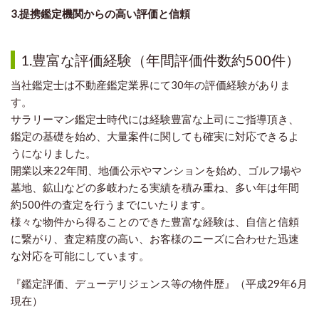
3.提携鑑定機関からの高い評価と信頼
1.豊富な評価経験（年間評価件数約500件）
当社鑑定士は不動産鑑定業界にて30年の評価経験がありま
す。
サラリーマン鑑定士時代には経験豊富な上司にご指導頂き、
鑑定の基礎を
始め、大量
案
件に関しても確実に対応できるよ
うになりました。
開業以来22年間、地価公示やマンションを始め、ゴルフ場や
墓地、鉱山など
の多岐わ
たる
実績を積み重ね、多い年は年間
約500件の査定を行うまでに
いたります。
様々な物件から得ることのできた豊富な経験は、自信と信頼
に繋がり、査定
精度
の高い、
お客様のニーズに合わせた迅速
な対応を可能にしています。
『鑑定評価、デューデリジェンス等の物件歴』（平成29年6月
現在）